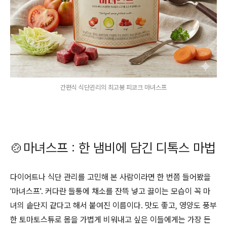
간편식 식단괸리의 최고봉 피코크 마녀스프
🍲마녀스프 : 한 냄비에 담긴 디톡스 마법
다이어트나 식단 관리를 고민해 본 사람이라면 한 번쯤 들어봤을
'마녀스프'. 커다란 들통에 채소를 잔뜩 넣고 끓이는 모습이 꼭 마
녀의 솥단지 같다고 해서 붙여진 이름이다. 맛도 좋고, 영양도 풍부
한 토마토스튜로 몸을 가볍게 비워내고 싶은 이들에게는 가장 든