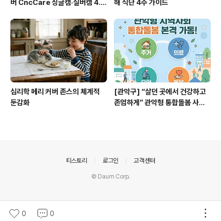
버 CncCare 싱글캠·실버캠 4.0
해 식단 4주 가이드
사용 후기
심리학 메리 커버 존스의 체계적
[관악구] “살던 곳에서 건강하고
둔감화
존엄하게” 관악형 통합돌봄 사업
신청방법
의안내
티스토리
로그인
고객센터
© Daum Corp.
0
0