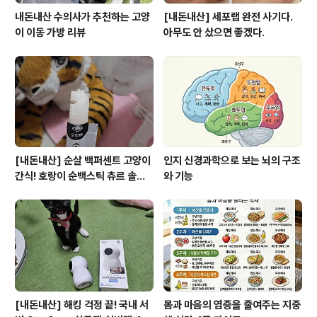
내돈내산 수의사가 추천하는 고양
[내돈내산] 세포랩 완전 사기다.
이 이동 가방 리뷰
아무도 안 샀으면 좋겠다.
[내돈내산] 순살 백퍼센트 고양이
인지 신경과학으로 보는 뇌의 구조
간식! 호랑이 순백스틱 츄르 솔직
와 기능
후기 및 장단점
[내돈내산] 해킹 걱정 끝! 국내 서
몸과 마음의 염증을 줄여주는 지중