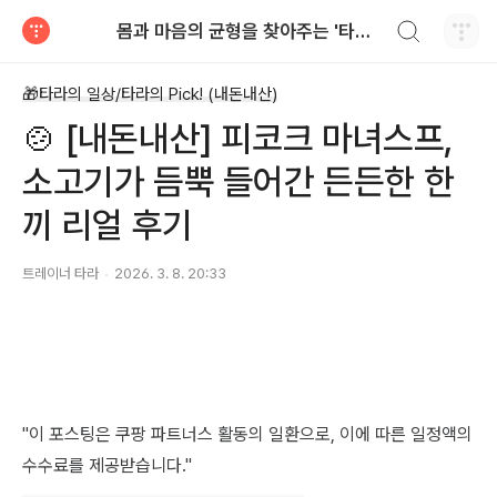
검색하기
몸과 마음의 균형을 찾아주는 '타라'의 웰니스 라이프
티스토리
🎁타라의 일상/타라의 Pick! (내돈내산)
🍲 [내돈내산] 피코크 마녀스프,
소고기가 듬뿍 들어간 든든한 한
끼 리얼 후기
트레이너 타라
2026. 3. 8. 20:33
"이 포스팅은 쿠팡 파트너스 활동의 일환으로, 이에 따른 일정액의
수수료를 제공받습니다."