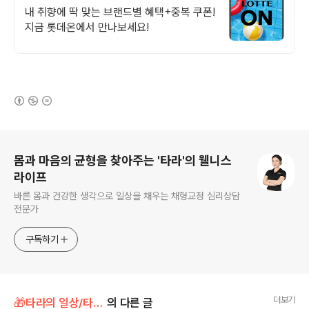
혜택!
내 취향에 딱 맞는 브랜드별 혜택+중복 쿠폰!
지금 롯데온에서 만나보세요!
(새창열림)
로그 정보
몸과 마음의 균형을 찾아주는 '타라'의 웰니스
라이프
바른 몸과 건강한 생각으로 일상을 채우는 채형교정 심리상담
전문가
구독하기
더보기
🎁타라의 일상/타라의 Pick! (내돈내산)
의 다른 글