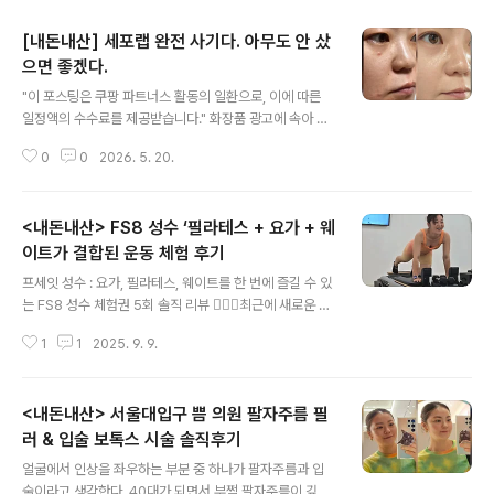
[내돈내산] 세포랩 완전 사기다. 아무도 안 샀
으면 좋겠다.
글 내용
"이 포스팅은 쿠팡 파트너스 활동의 일환으로, 이에 따른
일정액의 수수료를 제공받습니다." 화장품 광고에 속아 돈
버린 게 한두 번이 아니라 이번에도 속는 셈 치고 샀다.한
0
0
2026. 5. 20.
달 동안 써보니 이건 진짜 '사기'라는 말밖에 안 나온다.. 솔
직히 싼 금액이 아닌데 이런 말도 안 되는 화장품을 이 가격
에 팔다니.. 너무 좋아서 사기 같고, 진심으로 나만 알고 싶
<내돈내산> FS8 성수 ‘필라테스 + 요가 + 웨
은, 아무도 안 샀으면 좋겠는 그런 화장품. 바로 세포랩 바
이오리서치 에센스 이야기다. 40대에 접어들면서 나날이
이트가 결합된 운동 체험 후기
글 내용
늘어가는 모공과 주름, 잃어가는 탄력으로 거울 보기도 싫
프세잇 성수 : 요가, 필라테스, 웨이트를 한 번에 즐길 수 있
어져 관리하기를 그냥 포기해버린 내 모습.관리를 전혀 하
는 FS8 성수 체험권 5회 솔직 리뷰 🏋️‍♀️✨최근에 새로운 운
지 않으니 피지들이 쌓여 뾰루지들이 보기 싫게 올라왔다.
동 루틴을 찾고 싶어 FS8 성수점 체험권 5회를 이용했다.
넓어진 모공과 그 속에 깊숙히 박힌 블랙헤드.. 세수를 깔끔
1
1
2025. 9. 9.
요가, 필라테스, 웨이트를 동시에 할 수 있는 운동이라길래
히 해..
무척 궁금했던 FS8 💖첫인상 & 공간 분위기처음 방문했
을 때 스튜디오가 깔끔하게 정돈되어 있고, 생각보다 넓은
<내돈내산> 서울대입구 쁨 의원 팔자주름 필
공간에 운동 기구들이 체계적으로 배치되어 있어서 마음이
안정되었다. 한켠에는 굿즈들을 구입할 수 있는 공간도 마
러 & 입술 보톡스 시술 솔직후기
글 내용
련되어 있어서, 혹시나 필라테스 양말이 없는 분들은 수업
얼굴에서 인상을 좌우하는 부분 중 하나가 팔자주름과 입
전에 구입 후 착용하면 됨2. 수업 시스템 – FS8만의 차별
술이라고 생각한다. 40대가 되면서 부쩍 팔자주름이 깊어