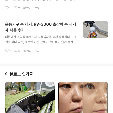
점FS8은 필라테스, 요가, 웨이트 트레이닝이 결합된 피트
지고 원래 얇았던 입술이 습관으로 인해 점점 안으로 말려
니스 클래스다.필라테스 동작으로 코어 안정과 정렬을 잡
3
2
2025. 8. 20.
들어가 더 얇아진 것 같은 기분이 드는 요즘... 점점 거울 볼
아주..
때마다 신경 쓰이고, 신경 쓰다 보니 사람을 대면할 때 괜히
위축되는 느낌을 받아서 태어나 처음으로 보톡스와 필러를
운동기구 녹 제거, RV-3000 초강력 녹 제거
맞아보기로 결심! 고민은 예뻐지는 시기를 늦출 뿐..!! 나는
집에서 가까운 서울대입구에 위치한 쁨 의원에서 국산 팔
제 사용 후기
글 내용
자주름 필러와 입술 보톡스와 입꼬리 보톡스를 함께 시술
내돈내산 초강력 녹제거제 사용 후기집에서 운동하다 보면
받기로 마음먹은 김에 카톡으로 문의하니 빠르게 간편하게
철제 바나 덤벨, 케틀벨 같은 운동기구에 녹이 슬어 불편할
상담을 받을 수 있었고, 바로 다음날로 예약을 잡아 쁨의원
때가 있다. 특히 그립 부분에 녹이 심하게 생기면 손에 묻기
을 방문했다.상담을 통해 내 얼굴 상태를 체크한 뒤, 과하지
2
4
2025. 8. 19.
도 하고, 미관상이나 위생상 좋지 않다.집에서 사용하는 이
않지만 효과는 확실하고 ..
지바를 한동안 외부에 방치했더니 갈색 녹이 군데군데 껴
있는 걸 발견했다. 그냥 쓰자니 위생도 신경 쓰이고, 운동할
때마다 거슬려서 녹 제거제를 찾아보다가 RV-3000 초강
력 녹 제거제를 사용해 보게 되었다.사진에서 보듯이 그립
이 블로그 인기글
부분이 누렇게 변색되고, 군데군데 녹이 심하게 낀 상태였
다. 표면이 거칠고 손에 쥐면 느낌이 안 좋아서 당장이라도
닦아내고 싶은 마음이 들 정도였다. 녹이 심하게 낀 상태라
운동할 때 사용하는 것이 계속 꺼려져서 RV-3000 녹 제
거제를 이용해 셀프..