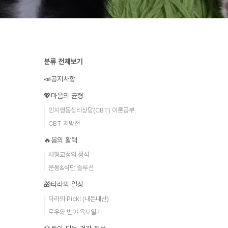
분류 전체보기
📣공지사항
💖마음의 균형
인지행동심리상담(CBT) 이론공부
CBT 처방전
🔥몸의 활력
체형교정의 정석
운동&식단 솔루션
🎁타라의 일상
타라의 Pick! (내돈내산)
로우와 반야 육묘일기