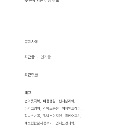
💎돈이 되는 건강 정보
공지사항
최근글
인기글
최근댓글
태그
번아웃극복
마음챙김
현대심리학
아기고양이
짐박스봉천
이지언트레이너
짐박스난곡
짐박스이지언
홈케어후기
세포랩한달사용후기
인지신경과학