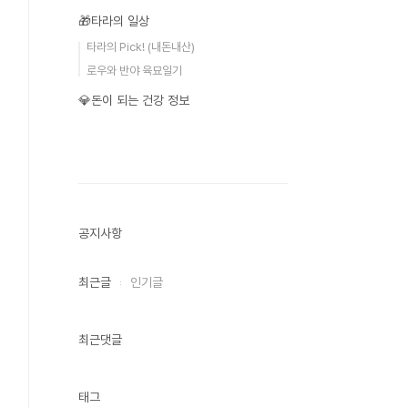
🎁타라의 일상
타라의 Pick! (내돈내산)
로우와 반야 육묘일기
💎돈이 되는 건강 정보
공지사항
최근글
인기글
최근댓글
태그