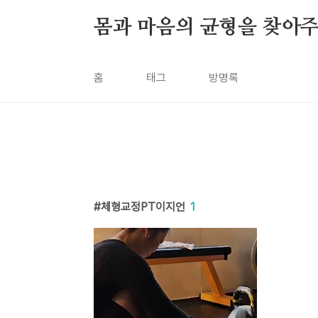
본문 바로가기
몸과 마음의 균형을 찾아주
홈
태그
방명록
체형교정PT이지언
1