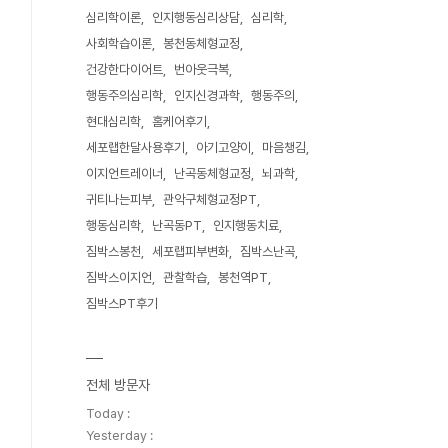
심리학이론
인지행동심리상담
심리학
사회학습이론
봉천동체형교정
건강한다이어트
번아웃극복
행동주의심리학
인지신경과학
행동주의
현대심리학
홈케어후기
세포랩한달사용후기
아기고양이
마음챙김
이지언트레이너
난곡동체형교정
뇌과학
귀티나는피부
관악구체형교정PT
행동심리학
난곡동PT
인지행동치료
짐박스봉천
세포랩피부변화
짐박스난곡
짐박스이지언
관찰학습
봉천역PT
짐박스PT후기
전체 방문자
Today :
Yesterday :