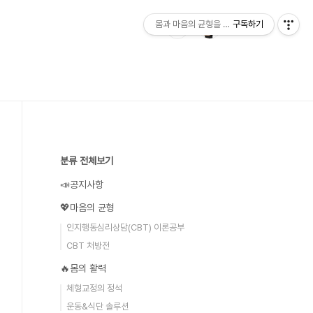
몸과 마음의 균형을 찾아주는 '타라'의 웰니스
구독하기
분류 전체보기
📣공지사항
💖마음의 균형
인지행동심리상담(CBT) 이론공부
CBT 처방전
🔥몸의 활력
체형교정의 정석
운동&식단 솔루션