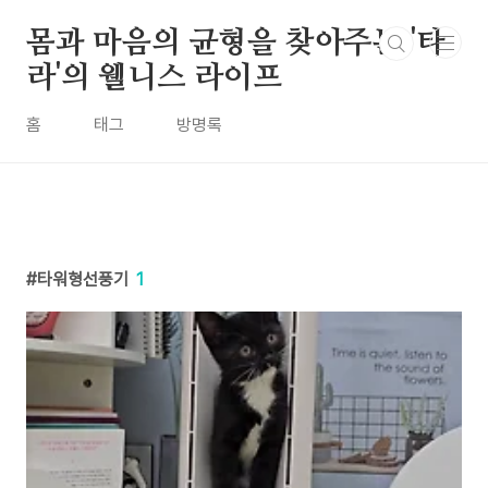
본문 바로가기
몸과 마음의 균형을 찾아주는 '타
라'의 웰니스 라이프
홈
태그
방명록
타워형선풍기
1